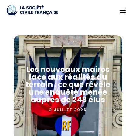
Les nouveaux maires
face aux réalités du
terrain : ce que révèle
une enquête menée
auprès de 248 élus
2 JUILLET 2026